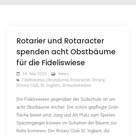
Rotarier und Rotaracter
spenden acht Obstbäume
für die Fideliswiese
14. Mai 2020
News
Fideliswiese
,
Obstbäume
,
Rotaracter
,
Rotary
,
Rotary Club
,
St. Ingbert
,
Streuobstwiese
Die Fideliswiese gegenüber der Südschule ist um
acht Obst­bäume reicher. Die schön gepflegte Grün­
fläche bietet jetzt Jung und Alt Platz zum Spielen.
Spazier­gänger können im Schatten der Bäume zur
Ruhe kommen. Der Rotary Club St. Ingbert, die