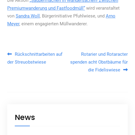
Die Aktion
„Saubermachen in Wandersachen! Zwischen
Premiumwanderung und Fastfoodmüll“
wird veranstaltet
von
Sandra Woll
, Bürgerinitiative Pfuhlwiese, und
Arno
Meyer
, einem engagierten Müllwanderer.
Beitragsnavigation
Rückschnittarbeiten auf
Rotarier und Rotaracter
der Streuobstwiese
spenden acht Obstbäume für
die Fideliswiese
News