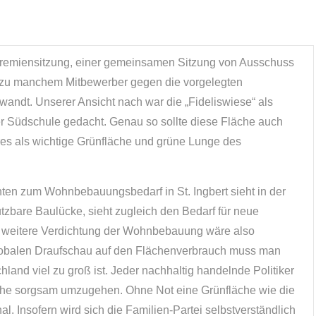
er Gremiensitzung, einer gemeinsamen Sitzung von Ausschuss
ed zu manchem Mitbewerber gegen die vorgelegten
andt. Unserer Ansicht nach war die „Fideliswiese“ als
er Südschule gedacht. Genau so sollte diese Fläche auch
eres als wichtige Grünfläche und grüne Lunge des
chten zum Wohnbebauungsbedarf in St. Ingbert sieht in der
utzbare Baulücke, sieht zugleich den Bedarf für neue
ne weitere Verdichtung der Wohnbebauung wäre also
globalen Draufschau auf den Flächenverbrauch muss man
land viel zu groß ist. Jeder nachhaltig handelnde Politiker
läche sorgsam umzugehen. Ohne Not eine Grünfläche wie die
nal. Insofern wird sich die Familien-Partei selbstverständlich