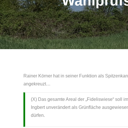
Wahlprüfs
Rainer Körner hat in seiner Funktion als Spitzenka
angekreuzt…
(X) Das gesamte Areal der „Fideliswiese“ soll 
Ingbert unverändert als Grünfläche ausgewiese
dürfen.